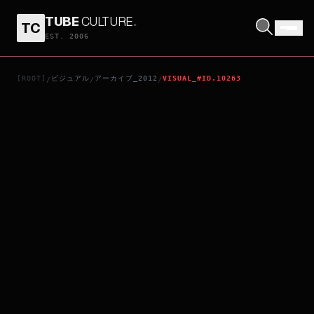
TUBE
CULTURE
.
TC
ATM เออรัก เออเร่อ
EST. 2006
[ROOT]
ビジュアル
アーカイブ_2012
VISUAL_#ID.10263
/
/
/