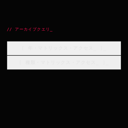
//
アーカイブクエリ
_
[
年・マトリックス・アクセス
_
]_
[
種類・マトリックス・アクセス
_
]_