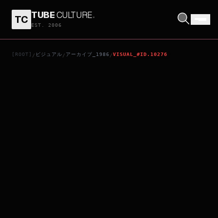
TUBE
CULTURE
.
TC
最佳拍檔千里救差婆
EST. 2006
[ROOT]
ビジュアル
アーカイブ_1986
VISUAL_#ID.10276
/
/
/