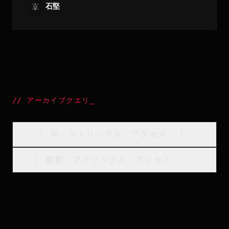
石堅
//
アーカイブクエリ
_
[
年・マトリックス・アクセス
_
]_
[
種類・マトリックス・アクセス
_
]_