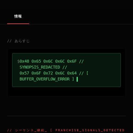
情報
//
あらすじ
$
0x48 0x65 0x6C 0x6C 0x6F //
SYNOPSIS_REDACTED //
0x57 0x6F 0x72 0x6C 0x64 // [
BUFFER_OVERFLOW_ERROR ]
//
シーケンス_継続
_ [ FRANCHISE_SIGNALS_DETECTED