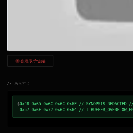
香港版予告編
//
あらすじ
$
0x48 0x65 0x6C 0x6C 0x6F // SYNOPSIS_REDACTED /
0x57 0x6F 0x72 0x6C 0x64 // [ BUFFER_OVERFLOW_E