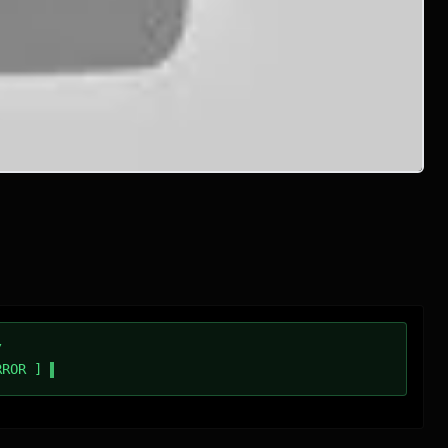
/
RROR ]