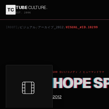
TUBE
CULTURE
.
TC
HOPE SPRINGS
EST. 2006
[ROOT]
ビジュアル
アーカイブ_2012
VISUAL_#ID.10299
/
/
/
100 分
///
コメディ / ヒューマンドラマ
HOPE S
2012