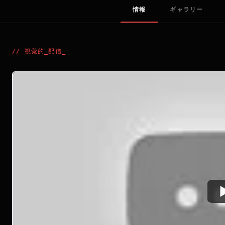
情報
ギャラリー
//
視覚的_配信
_