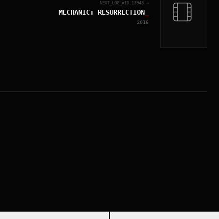
NEXT_LOG_#ID.
13943
→
MECHANIC: RESURRECTION
_
2016