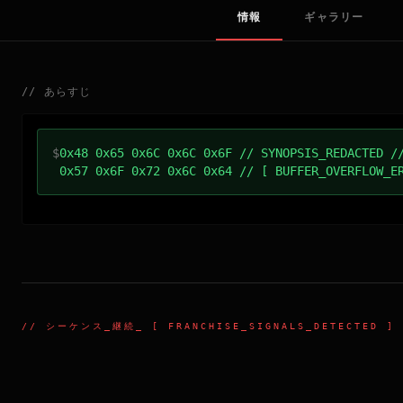
情報
ギャラリー
//
あらすじ
$
0x48 0x65 0x6C 0x6C 0x6F // SYNOPSIS_REDACTED /
0x57 0x6F 0x72 0x6C 0x64 // [ BUFFER_OVERFLOW_E
//
シーケンス_継続
_ [ FRANCHISE_SIGNALS_DETECTED ]