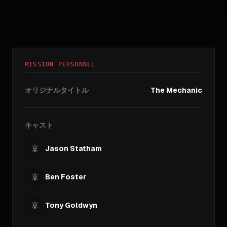
MISSION PERSONNEL
オリジナルタイトル
The Mechanic
キャスト
Jason Statham
Ben Foster
Tony Goldwyn