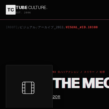
TUBE
CULTURE
.
TC
THE MECHANIC
EST. 2006
[ROOT]
ビジュアル
アーカイブ_2011
VISUAL_#ID.10300
/
/
/
93 分
///
アクション / スリラー / 犯罪
THE ME
2011