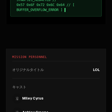
0x57 0x6F 0x72 0x6C 0x64 // [
BUFFER_OVERFLOW_ERROR ]
MISSION PERSONNEL
オリジナルタイトル
LOL
キャスト
Miley Cyrus