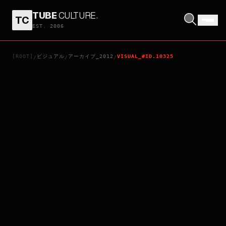
TUBE
CULTURE
.
TC
LOL
EST. 2006
[ROOT]
ビジュアル
アーカイブ_2012
VISUAL_#ID.10325
/
/
/