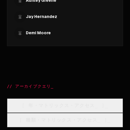
Ashley Greene
Jay Hernandez
Demi Moore
//
アーカイブクエリ
_
[
年・マトリックス・アクセス
_
]_
[
種類・マトリックス・アクセス
_
]_