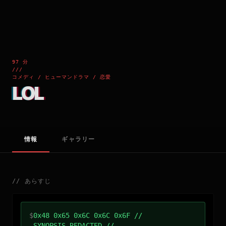
97 分
///
コメディ / ヒューマンドラマ / 恋愛
LOL
情報
ギャラリー
//
あらすじ
$
0x48 0x65 0x6C 0x6C 0x6F //
SYNOPSIS_REDACTED //