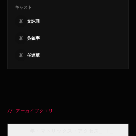
キャスト
文詠珊
吳鎮宇
任達華
//
アーカイブクエリ
_
[
年・マトリックス・アクセス
_
]_