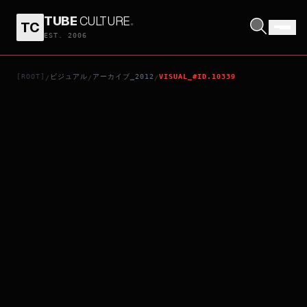
TUBE
CULTURE
.
TC
熱愛島
EST. 2006
[ROOT]
ビジュアル
アーカイブ_2012
VISUAL_#ID.10339
/
/
/