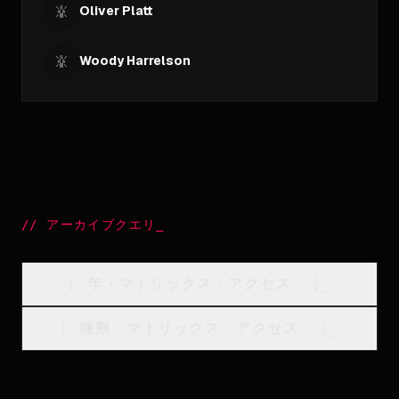
Oliver Platt
Woody Harrelson
//
アーカイブクエリ
_
[
年・マトリックス・アクセス
_
]_
[
種類・マトリックス・アクセス
_
]_