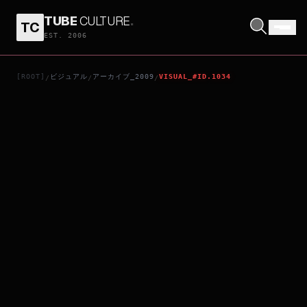
TUBE
CULTURE
.
TC
2012
EST. 2006
[ROOT]
ビジュアル
アーカイブ_2009
VISUAL_#ID.1034
/
/
/