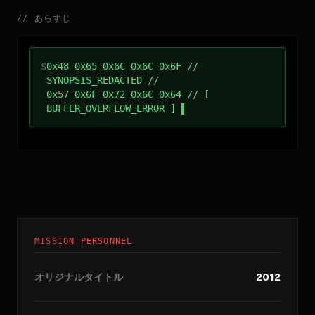
//
あらすじ
$
0x48 0x65 0x6C 0x6C 0x6F //
SYNOPSIS_REDACTED //
0x57 0x6F 0x72 0x6C 0x64 // [
BUFFER_OVERFLOW_ERROR ]
MISSION PERSONNEL
オリジナルタイトル
2012