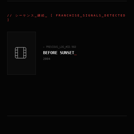
//
シーケンス_継続
_ [ FRANCHISE_SIGNALS_DETECTED
]
← PREVIOUS_LOG_#ID.
960
BEFORE SUNSET
_
2004