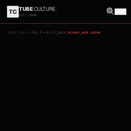
TUBE
CULTURE
.
TC
BEFORE MIDNIGHT
EST. 2006
[ROOT]
ビジュアル
アーカイブ_2013
VISUAL_#ID.10340
/
/
/