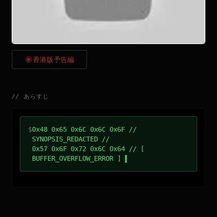
香港版予告編
//
あらすじ
$
0x48 0x65 0x6C 0x6C 0x6F //
SYNOPSIS_REDACTED //
0x57 0x6F 0x72 0x6C 0x64 // [
BUFFER_OVERFLOW_ERROR ]