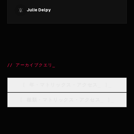
Julie Delpy
//
アーカイブクエリ
_
[
年・マトリックス・アクセス
_
]_
[
種類・マトリックス・アクセス
_
]_