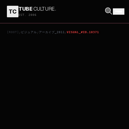
TUBE
CULTURE
.
TC
EL BULLI: COOKING IN PROGRESS
EST. 2006
[ROOT]
ビジュアル
アーカイブ_2011
VISUAL_#ID.10371
/
/
/