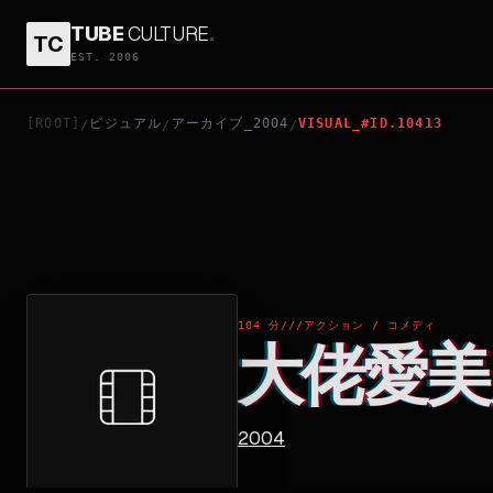
TUBE
CULTURE
.
TC
大佬愛美麗
EST. 2006
[ROOT]
ビジュアル
アーカイブ_2004
VISUAL_#ID.10413
/
/
/
104 分
///
アクション / コメディ
大佬愛美
2004