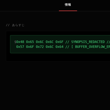
情報
//
あらすじ
$
0x48 0x65 0x6C 0x6C 0x6F // SYNOPSIS_REDACTED /
0x57 0x6F 0x72 0x6C 0x64 // [ BUFFER_OVERFLOW_E