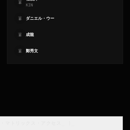
KIN
ダニエル・ウー
成龍
鄭秀文
類・マトリックス・アクセス
_
]_