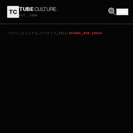
TUBE
CULTURE
.
TC
CORPO CELESTE
EST. 2006
[ROOT]
ビジュアル
アーカイブ_2011
VISUAL_#ID.10424
/
/
/