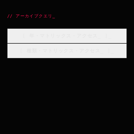
//
アーカイブクエリ
_
[
年・マトリックス・アクセス
_
]_
[
種類・マトリックス・アクセス
_
]_