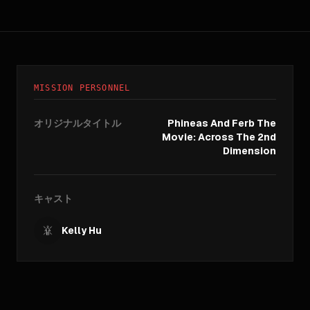
MISSION PERSONNEL
オリジナルタイトル
Phineas And Ferb The
Movie: Across The 2nd
Dimension
キャスト
Kelly Hu