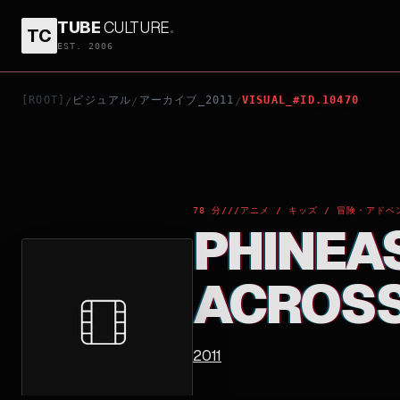
TUBE
CULTURE
.
TC
PHINEAS AND FERB THE MOVIE: ACROSS THE 2N
EST. 2006
[ROOT]
ビジュアル
アーカイブ_2011
VISUAL_#ID.10470
/
/
/
78 分
///
アニメ / キッズ / 冒険・アドベ
PHINEAS
ACROSS
2011