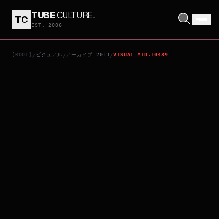
TUBE
CULTURE
.
TC
映画けいおん！
EST. 2006
[ROOT]
ビジュアル
アーカイブ_2011
VISUAL_#ID.10489
/
/
/