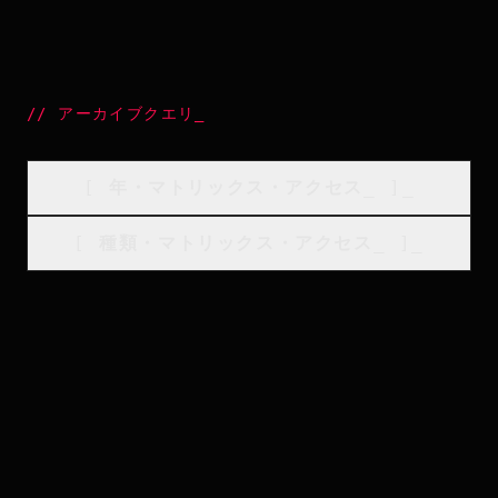
//
アーカイブクエリ
_
[
年・マトリックス・アクセス
_
]_
[
種類・マトリックス・アクセス
_
]_