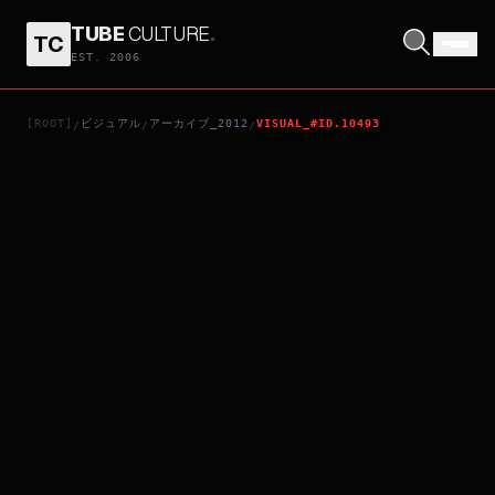
TUBE
CULTURE
.
TC
劇場版 FAIRY TAIL 鳳凰の巫女
EST. 2006
[ROOT]
ビジュアル
アーカイブ_2012
VISUAL_#ID.10493
/
/
/