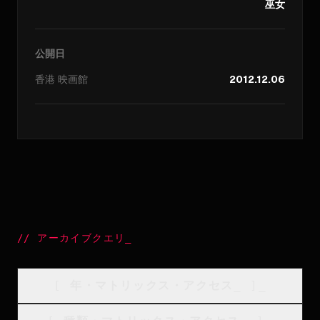
巫女
公開日
香港
映画館
2012.12.06
//
アーカイブクエリ
_
[
年・マトリックス・アクセス
_
]_