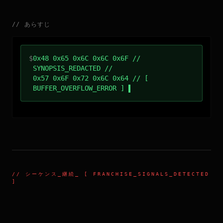
//
あらすじ
$
0x48 0x65 0x6C 0x6C 0x6F //
SYNOPSIS_REDACTED //
0x57 0x6F 0x72 0x6C 0x64 // [
BUFFER_OVERFLOW_ERROR ]
//
シーケンス_継続
_ [ FRANCHISE_SIGNALS_DETECTED
]