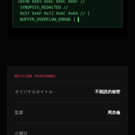
$
0x48 0x65 0x6C 0x6C 0x6F //
SYNOPSIS_REDACTED //
0x57 0x6F 0x72 0x6C 0x64 // [
BUFFER_OVERFLOW_ERROR ]
MISSION PERSONNEL
オリジナルタイトル
不能說的秘密
監督
周杰倫
公開日