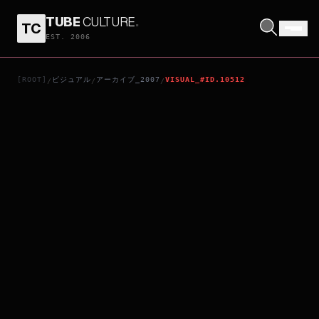
TUBE
CULTURE
.
TC
不能說的秘密
EST. 2006
[ROOT]
ビジュアル
アーカイブ_2007
VISUAL_#ID.10512
/
/
/