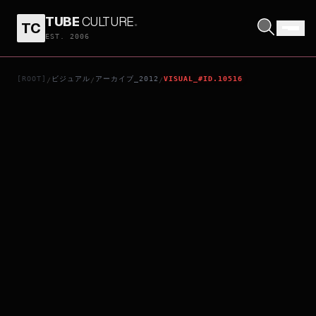
TUBE
CULTURE
.
TC
LIBERAL ARTS
EST. 2006
[ROOT]
ビジュアル
アーカイブ_2012
VISUAL_#ID.10516
/
/
/