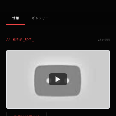
情報
ギャラリー
//
視覚的_配信
_
1本の動画
Watch