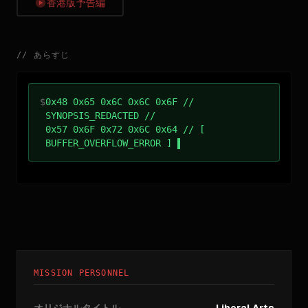
香港版予告編
//
あらすじ
$
0x48 0x65 0x6C 0x6C 0x6F //
SYNOPSIS_REDACTED //
0x57 0x6F 0x72 0x6C 0x64 // [
BUFFER_OVERFLOW_ERROR ]
MISSION PERSONNEL
オリジナルタイトル
Liberal Arts