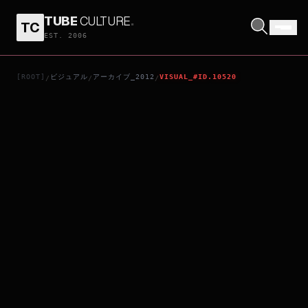
TUBE
CULTURE
.
TC
希望の国
EST. 2006
[ROOT]
ビジュアル
アーカイブ_2012
VISUAL_#ID.10520
/
/
/