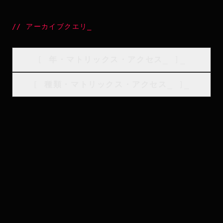
//
アーカイブクエリ
_
[
年・マトリックス・アクセス
_
]_
[
種類・マトリックス・アクセス
_
]_