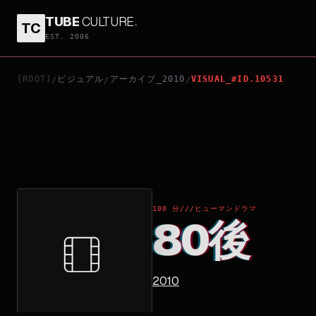
TUBE
CULTURE
.
TC
80後
EST. 2006
[ROOT]
ビジュアル
アーカイブ_2010
VISUAL_#ID.10531
/
/
/
100 分
///
ヒューマンドラマ
80後
2010