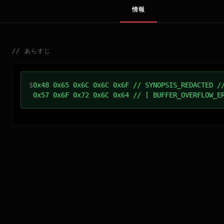
情報
//
あらすじ
$
0x48 0x65 0x6C 0x6C 0x6F // SYNOPSIS_REDACTED /
0x57 0x6F 0x72 0x6C 0x64 // [ BUFFER_OVERFLOW_E