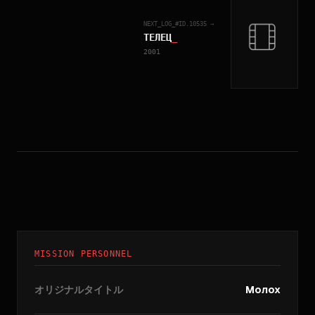
NEXT_LOG_#ID.
10535
→
ТЕЛЕЦ
_
2001
MISSION PERSONNEL
オリジナルタイトル
Молох