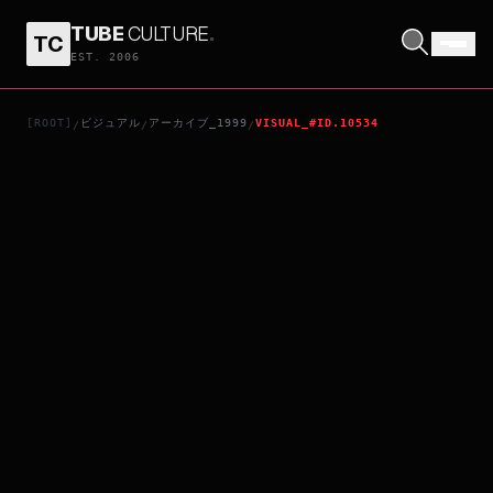
TUBE
CULTURE
.
TC
МОЛОХ
EST. 2006
[ROOT]
ビジュアル
アーカイブ_1999
VISUAL_#ID.10534
/
/
/