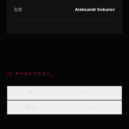
監督
Aleksandr Sokurov
//
アーカイブクエリ
_
[
年・マトリックス・アクセス
_
]_
[
種類・マトリックス・アクセス
_
]_