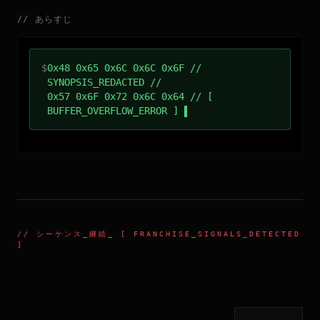
//
あらすじ
$
0x48 0x65 0x6C 0x6C 0x6F //
SYNOPSIS_REDACTED //
0x57 0x6F 0x72 0x6C 0x64 // [
BUFFER_OVERFLOW_ERROR ]
//
シーケンス_継続
_ [ FRANCHISE_SIGNALS_DETECTED
]