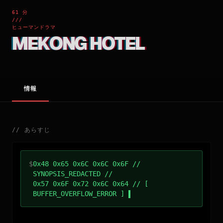
61 分
///
ヒューマンドラマ
MEKONG HOTEL
情報
//
あらすじ
$
0x48 0x65 0x6C 0x6C 0x6F //
SYNOPSIS_REDACTED //
0x57 0x6F 0x72 0x6C 0x64 // [
BUFFER_OVERFLOW_ERROR ]