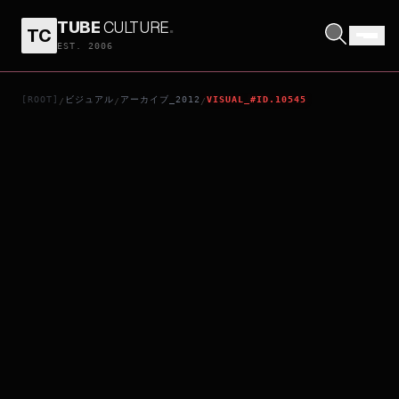
TUBE
CULTURE
.
TC
MEKONG HOTEL
EST. 2006
[ROOT]
ビジュアル
アーカイブ_2012
VISUAL_#ID.10545
/
/
/