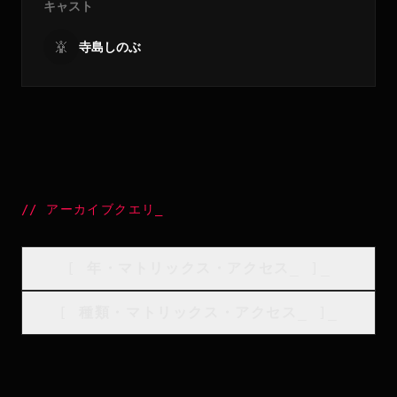
キャスト
寺島しのぶ
//
アーカイブクエリ
_
[
年・マトリックス・アクセス
_
]_
[
種類・マトリックス・アクセス
_
]_