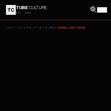
TUBE
CULTURE
.
TC
11・25自決の日 三島由紀夫と若者たち
EST. 2006
[ROOT]
ビジュアル
アーカイブ_2012
VISUAL_#ID.10546
/
/
/