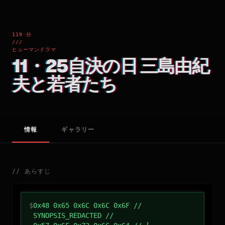
119 分
///
ヒューマンドラマ
11・25自決の日 三島由紀
夫と若者たち
情報
ギャラリー
//
あらすじ
$
0x48 0x65 0x6C 0x6C 0x6F //
SYNOPSIS_REDACTED //