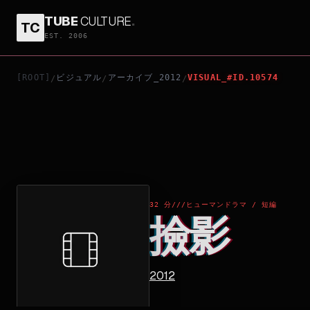
TUBE
CULTURE
.
TC
撿影
EST. 2006
[ROOT]
ビジュアル
アーカイブ_2012
VISUAL_#ID.10574
/
/
/
32 分
///
ヒューマンドラマ / 短編
撿影
2012