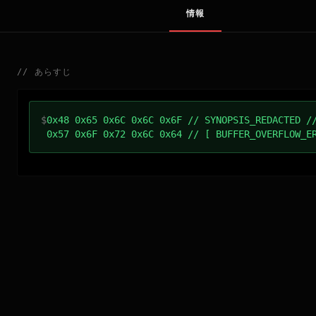
情報
//
あらすじ
$
0x48 0x65 0x6C 0x6C 0x6F // SYNOPSIS_REDACTED /
0x57 0x6F 0x72 0x6C 0x64 // [ BUFFER_OVERFLOW_E