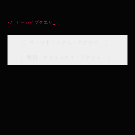
//
アーカイブクエリ
_
[
年・マトリックス・アクセス
_
]_
[
種類・マトリックス・アクセス
_
]_