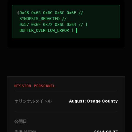
$
0x48 0x65 0x6C 0x6C 0x6F //
SYNOPSIS_REDACTED //
0x57 0x6F 0x72 0x6C 0x64 // [
BUFFER_OVERFLOW_ERROR ]
MISSION PERSONNEL
オリジナルタイトル
August: Osage County
公開日