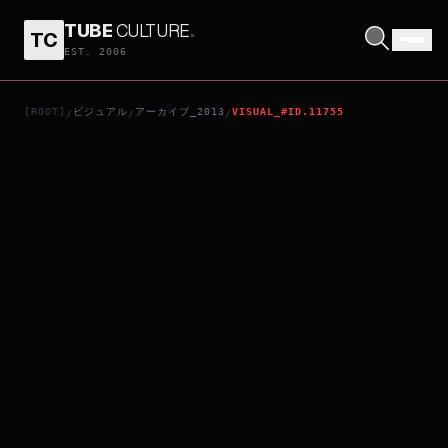
TUBE
CULTURE
.
TC
AUGUST: OSAGE COUNTY
EST. 2006
[ROOT]
ビジュアル
アーカイブ_2013
VISUAL_#ID.11755
/
/
/