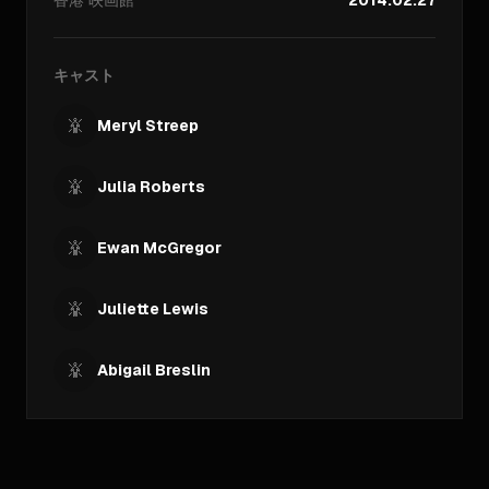
香港
映画館
2014.02.27
キャスト
Meryl Streep
Julia Roberts
Ewan McGregor
Juliette Lewis
Abigail Breslin