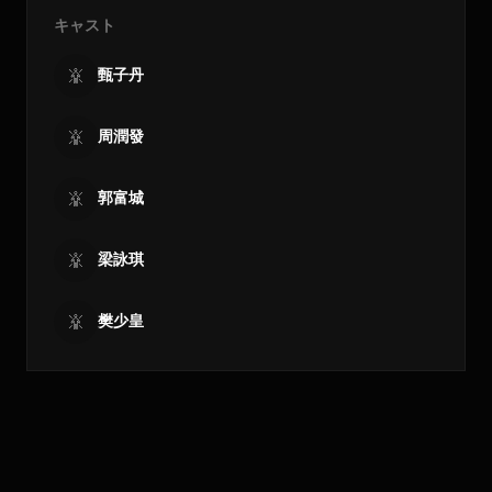
キャスト
甄子丹
周潤發
郭富城
梁詠琪
樊少皇