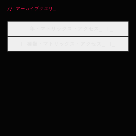
//
アーカイブクエリ
_
[
年・マトリックス・アクセス
_
]_
[
種類・マトリックス・アクセス
_
]_