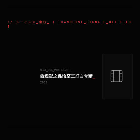
//
シーケンス_継続
_ [ FRANCHISE_SIGNALS_DETECTED
]
NEXT_LOG_#ID.
13628
→
西遊記之孫悟空三打白骨精
_
2016