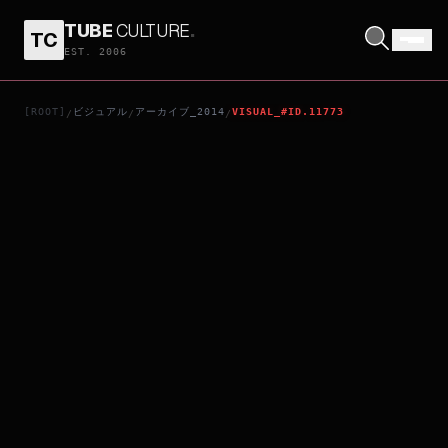
TUBE
CULTURE
.
TC
西遊記之大鬧天宮
EST. 2006
[ROOT]
ビジュアル
アーカイブ_2014
VISUAL_#ID.11773
/
/
/