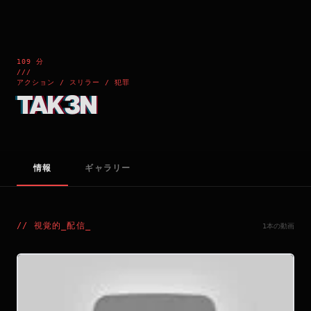
109 分
///
アクション / スリラー / 犯罪
TAK3N
情報
ギャラリー
//
視覚的_配信
_
1本の動画