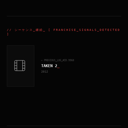
//
シーケンス_継続
_ [ FRANCHISE_SIGNALS_DETECTED
]
← PREVIOUS_LOG_#ID.
9968
TAKEN 2
_
2012