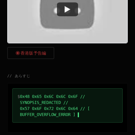
Watch
香港版予告編
//
あらすじ
$
0x48 0x65 0x6C 0x6C 0x6F //
SYNOPSIS_REDACTED //
0x57 0x6F 0x72 0x6C 0x64 // [
BUFFER_OVERFLOW_ERROR ]