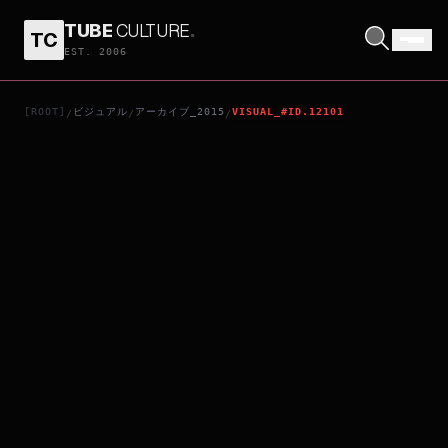
TUBE
CULTURE
.
TC
TAK3N
EST. 2006
[ROOT]
ビジュアル
アーカイブ_2015
VISUAL_#ID.12101
/
/
/