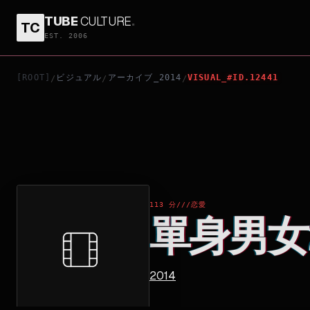
TUBE
CULTURE
.
TC
單身男女2
EST. 2006
[ROOT]
ビジュアル
アーカイブ_2014
VISUAL_#ID.12441
/
/
/
113 分
///
恋愛
單身男女
2014