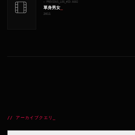
← PREVIOUS_LOG_#ID.
6682
單身男女
_
2011
//
アーカイブクエリ
_