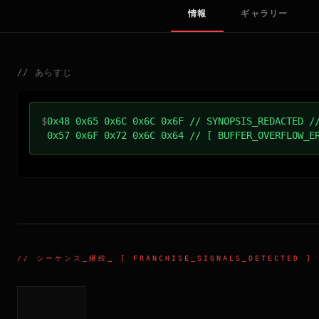
情報
ギャラリー
//
あらすじ
$
0x48 0x65 0x6C 0x6C 0x6F // SYNOPSIS_REDACTED /
0x57 0x6F 0x72 0x6C 0x64 // [ BUFFER_OVERFLOW_E
//
シーケンス_継続
_ [ FRANCHISE_SIGNALS_DETECTED ]