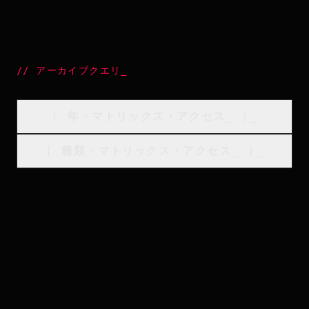
//
アーカイブクエリ
_
[
年・マトリックス・アクセス
_
]_
[
種類・マトリックス・アクセス
_
]_