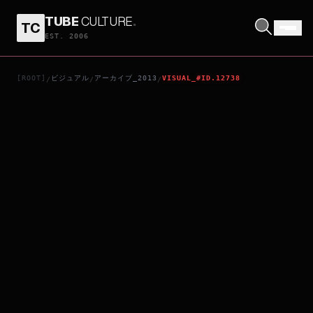
TUBE
CULTURE
.
TC
STARRED UP
EST. 2006
[ROOT]
ビジュアル
アーカイブ_2013
VISUAL_#ID.12738
/
/
/