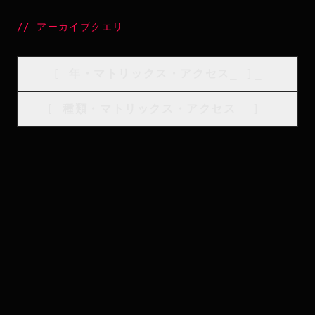
//
アーカイブクエリ
_
[
年・マトリックス・アクセス
_
]_
[
種類・マトリックス・アクセス
_
]_