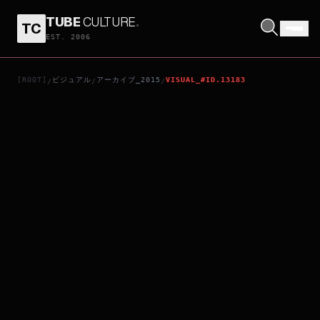
TUBE
CULTURE
.
TC
刺客聶隱娘
EST. 2006
[ROOT]
ビジュアル
アーカイブ_2015
VISUAL_#ID.13183
/
/
/