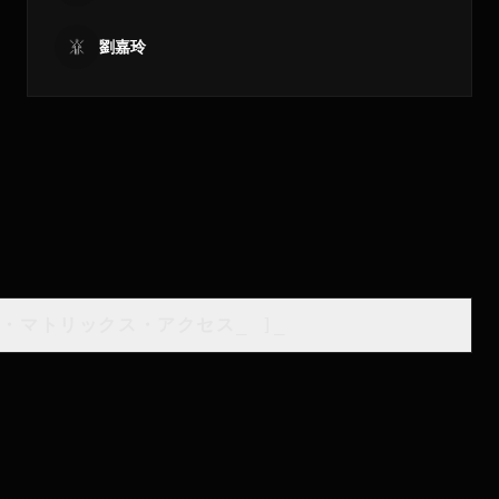
劉嘉玲
類・マトリックス・アクセス
_
]_