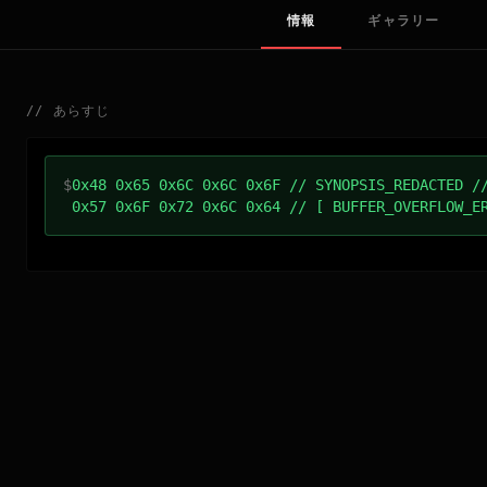
情報
ギャラリー
//
あらすじ
$
0x48 0x65 0x6C 0x6C 0x6F // SYNOPSIS_REDACTED /
0x57 0x6F 0x72 0x6C 0x64 // [ BUFFER_OVERFLOW_E