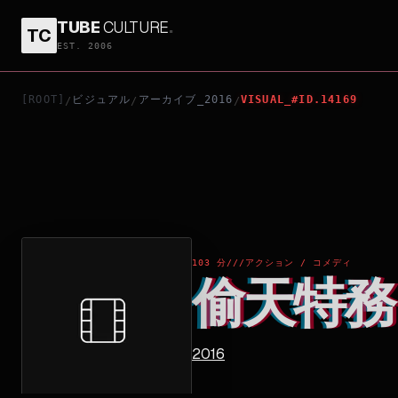
TUBE
CULTURE
.
TC
偷天特務
EST. 2006
[ROOT]
ビジュアル
アーカイブ_2016
VISUAL_#ID.14169
/
/
/
103 分
///
アクション / コメディ
偷天特務
2016