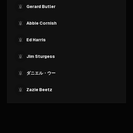
Gerard Butler
Abbie Cornish
Ed Harris
Jim Sturgess
ダニエル・ウー
Zazie Beetz