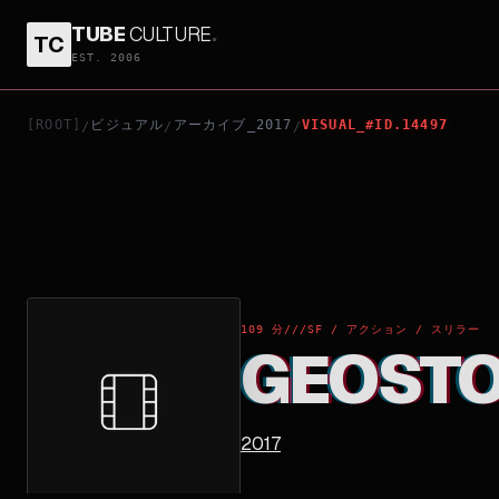
TUBE
CULTURE
.
TC
GEOSTORM
EST. 2006
[ROOT]
ビジュアル
アーカイブ_2017
VISUAL_#ID.14497
/
/
/
109 分
///
SF / アクション / スリラー
GEOST
2017