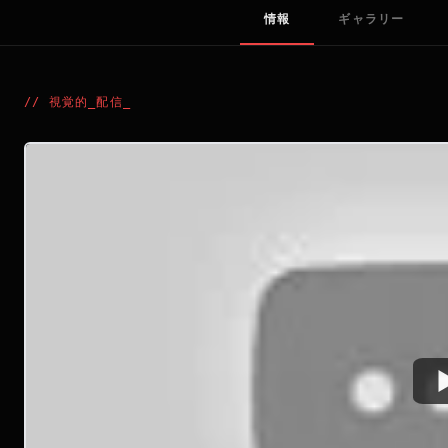
情報
ギャラリー
//
視覚的_配信
_