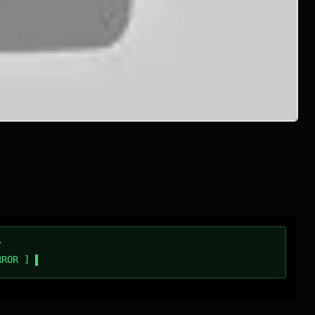
/
RROR ]