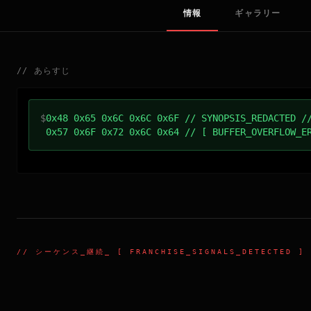
情報
ギャラリー
//
あらすじ
$
0x48 0x65 0x6C 0x6C 0x6F // SYNOPSIS_REDACTED /
0x57 0x6F 0x72 0x6C 0x64 // [ BUFFER_OVERFLOW_E
//
シーケンス_継続
_ [ FRANCHISE_SIGNALS_DETECTED ]