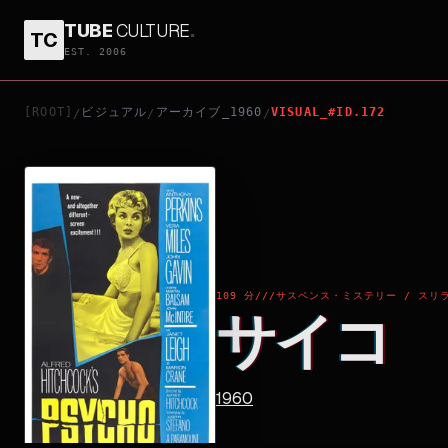
TUBE
CULTURE
.
TC
サイコ
EST. 2006
[ROOT]
ビジュアル
アーカイブ_1960
VISUAL_#ID.172
/
/
/
109 分
///
サスペンス・ミステリー / スリラ
サイコ
1960