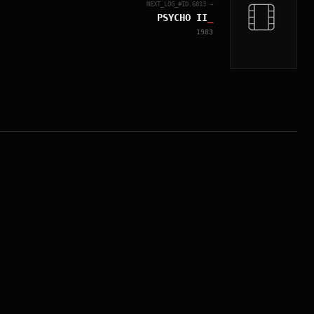
NEXT_LOG_#ID.
6813
→
PSYCHO II
_
1983