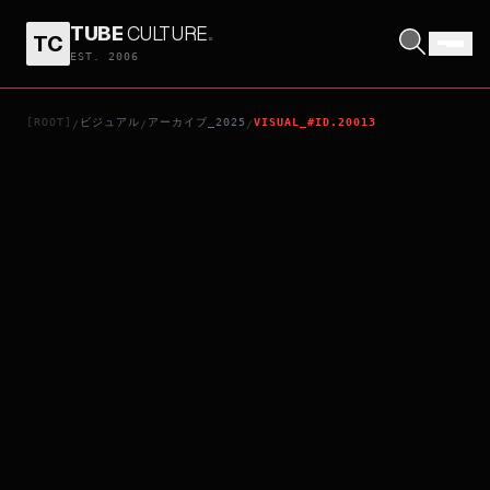
TUBE
CULTURE
.
TC
悪魔祓い株式会社
EST. 2006
[ROOT]
ビジュアル
アーカイブ_2025
VISUAL_#ID.20013
/
/
/