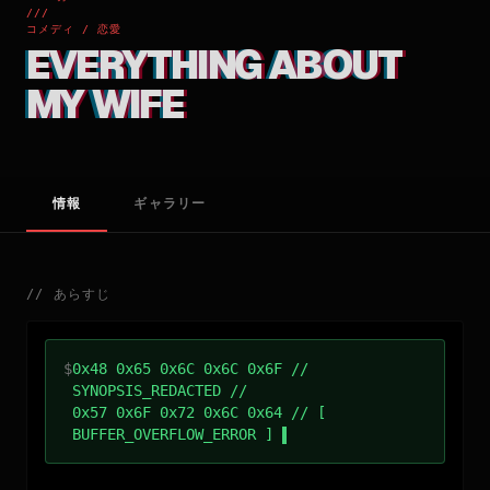
///
コメディ / 恋愛
EVERYTHING ABOUT
MY WIFE
情報
ギャラリー
//
あらすじ
$
0x48 0x65 0x6C 0x6C 0x6F //
SYNOPSIS_REDACTED //
0x57 0x6F 0x72 0x6C 0x64 // [
BUFFER_OVERFLOW_ERROR ]