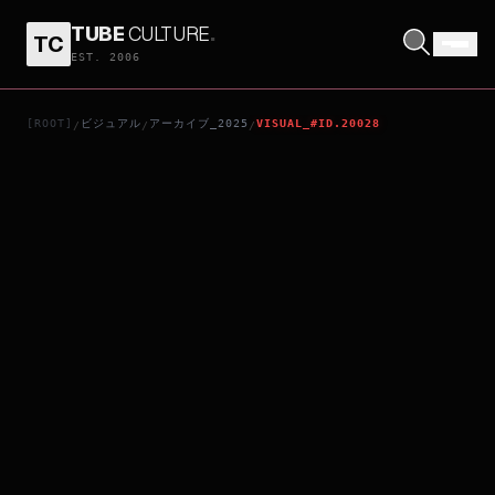
TUBE
CULTURE
.
TC
EVERYTHING ABOUT MY WIFE
EST. 2006
[ROOT]
ビジュアル
アーカイブ_2025
VISUAL_#ID.20028
/
/
/