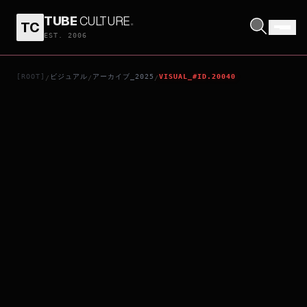
TUBE
CULTURE
.
TC
私立探偵
EST. 2006
[ROOT]
ビジュアル
アーカイブ_2025
VISUAL_#ID.20040
/
/
/