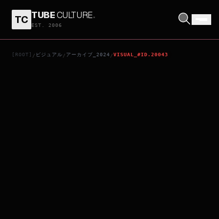
TUBE
CULTURE
.
TC
侍タイムスリッパー
EST. 2006
[ROOT]
ビジュアル
アーカイブ_2024
VISUAL_#ID.20043
/
/
/