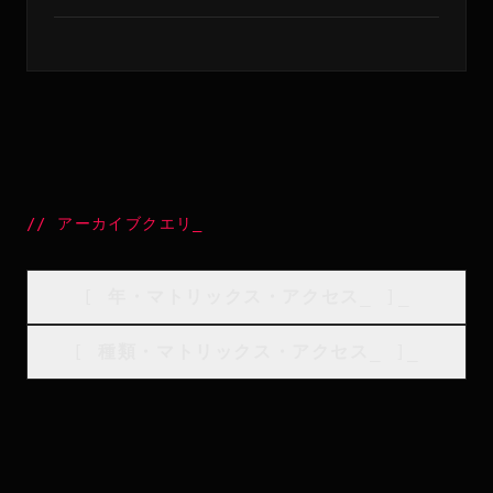
//
アーカイブクエリ
_
[
年・マトリックス・アクセス
_
]_
[
種類・マトリックス・アクセス
_
]_