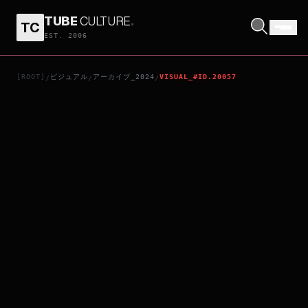
TUBE
CULTURE
.
TC
グランドツアー
EST. 2006
[ROOT]
ビジュアル
アーカイブ_2024
VISUAL_#ID.20057
/
/
/