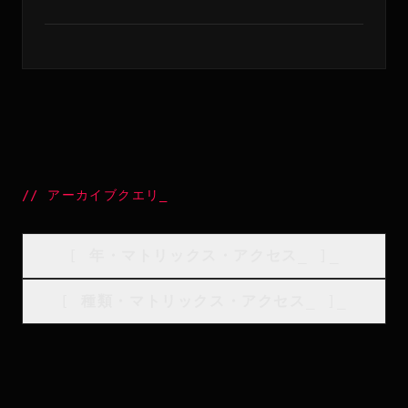
//
アーカイブクエリ
_
[
年・マトリックス・アクセス
_
]_
[
種類・マトリックス・アクセス
_
]_