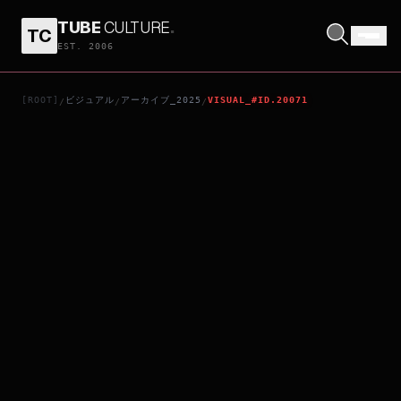
TUBE
CULTURE
.
TC
守護我們的星球
EST. 2006
[ROOT]
ビジュアル
アーカイブ_2025
VISUAL_#ID.20071
/
/
/