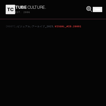
TUBE
CULTURE
.
TC
ランニング・マン
EST. 2006
[ROOT]
ビジュアル
アーカイブ_2025
VISUAL_#ID.20091
/
/
/