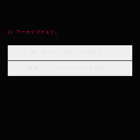
//
アーカイブクエリ
_
[
年・マトリックス・アクセス
_
]_
[
種類・マトリックス・アクセス
_
]_