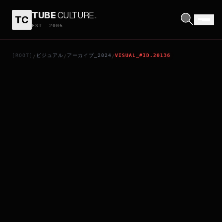
TUBE
CULTURE
.
TC
キッチンから花束を
EST. 2006
[ROOT]
ビジュアル
アーカイブ_2024
VISUAL_#ID.20136
/
/
/