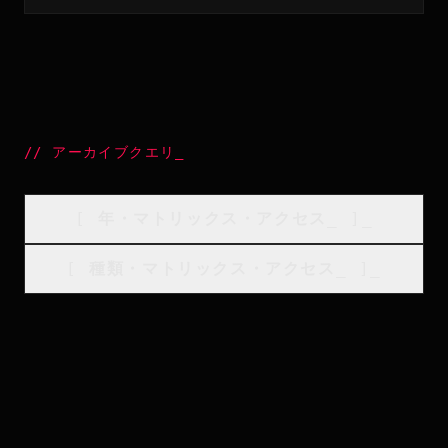
//
アーカイブクエリ
_
[
年・マトリックス・アクセス
_
]_
[
種類・マトリックス・アクセス
_
]_