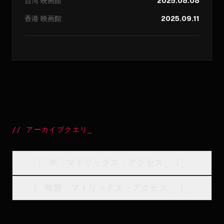
台湾
映画館
2025.08.08
香港
映画館
2025.09.11
//
アーカイブクエリ
_
[
年・マトリックス・アクセス
_
]_
[
種類・マトリックス・アクセス
_
]_