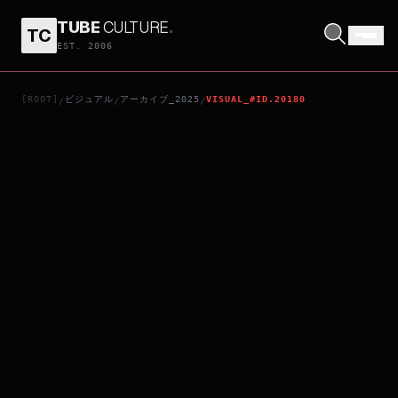
TUBE
CULTURE
.
TC
劇場版 うたの☆プリンスさまっ♪ TABOO NIGHT XXXX
EST. 2006
[ROOT]
ビジュアル
アーカイブ_2025
VISUAL_#ID.20180
/
/
/