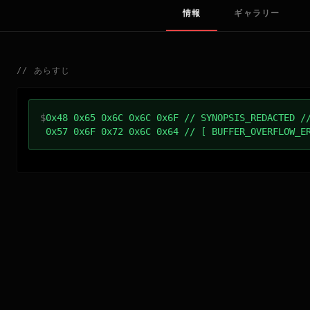
情報
ギャラリー
//
あらすじ
$
0x48 0x65 0x6C 0x6C 0x6F // SYNOPSIS_REDACTED /
0x57 0x6F 0x72 0x6C 0x64 // [ BUFFER_OVERFLOW_E