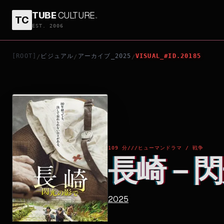
TUBE
CULTURE
.
TC
長崎－閃光の影で－
EST. 2006
[ROOT]
ビジュアル
アーカイブ_2025
VISUAL_#ID.20185
/
/
/
109 分
///
ヒューマンドラマ / 戦争
長崎－閃
2025