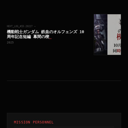
NEXT_LOG_#ID.
20227
→
機動戦士ガンダム 鉄血のオルフェンズ 10
周年記念短編 幕間の楔
_
2025
MISSION PERSONNEL