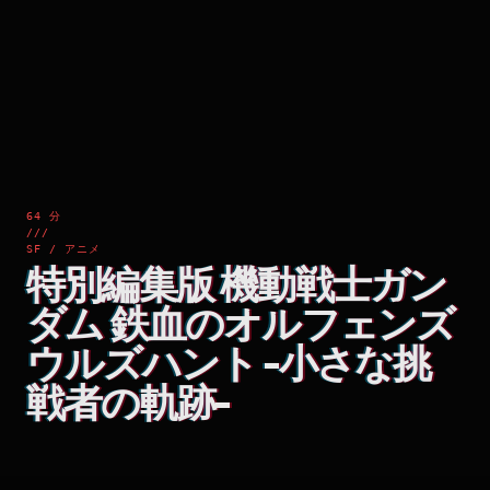
64 分
///
SF / アニメ
特別編集版 機動戦士ガン
ダム 鉄血のオルフェンズ
ウルズハント -小さな挑
戦者の軌跡-