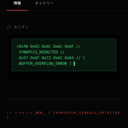
情報
ギャラリー
//
あらすじ
$
0x48 0x65 0x6C 0x6C 0x6F //
SYNOPSIS_REDACTED //
0x57 0x6F 0x72 0x6C 0x64 // [
BUFFER_OVERFLOW_ERROR ]
//
シーケンス_継続
_ [ FRANCHISE_SIGNALS_DETECTED
]