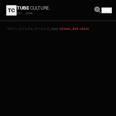
TUBE
CULTURE
.
TC
特別編集版 機動戦士ガンダム 鉄血のオルフェンズ ウルズハント -小さな挑戦者の軌跡-
EST. 2006
[ROOT]
ビジュアル
アーカイブ_2025
VISUAL_#ID.20226
/
/
/