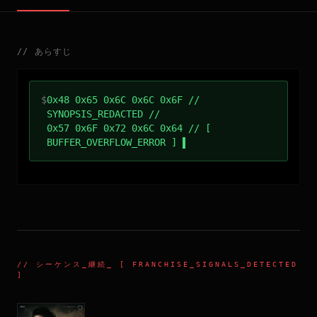
//
あらすじ
$
0x48 0x65 0x6C 0x6C 0x6F //
SYNOPSIS_REDACTED //
0x57 0x6F 0x72 0x6C 0x64 // [
BUFFER_OVERFLOW_ERROR ]
//
シーケンス_継続
_ [ FRANCHISE_SIGNALS_DETECTED
]