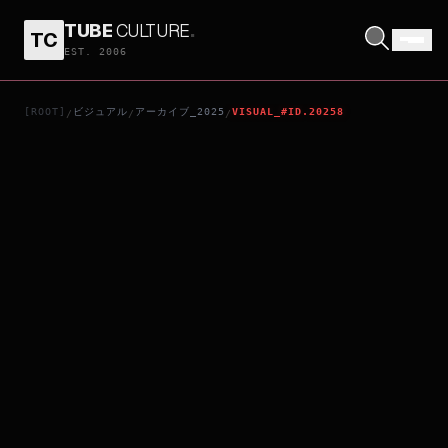
TUBE
CULTURE
.
TC
バーフバリ エピック
EST. 2006
[ROOT]
ビジュアル
アーカイブ_2025
VISUAL_#ID.20258
/
/
/