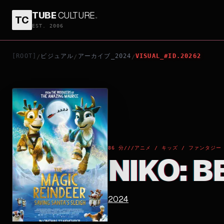
TUBE
CULTURE
.
TC
NIKO: BEYOND THE NORTHERN LIGHTS
EST. 2006
[ROOT]
ビジュアル
アーカイブ_2024
VISUAL_#ID.20262
/
/
/
86 分
///
アニメ / キッズ / ファンタジー
NIKO: 
2024