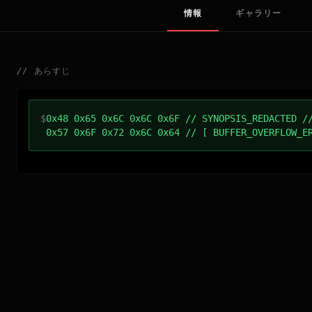
情報
ギャラリー
//
あらすじ
$
0x48 0x65 0x6C 0x6C 0x6F // SYNOPSIS_REDACTED /
0x57 0x6F 0x72 0x6C 0x64 // [ BUFFER_OVERFLOW_E