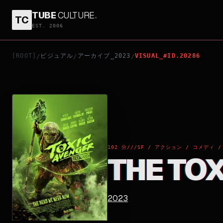
TUBE
CULTURE
.
TC
THE TOXIC AVENGER
EST. 2006
[ROOT]
ビジュアル
アーカイブ_2023
VISUAL_#ID.20286
/
/
/
102 分
///
SF / アクション / コメディ 
THE TO
2023