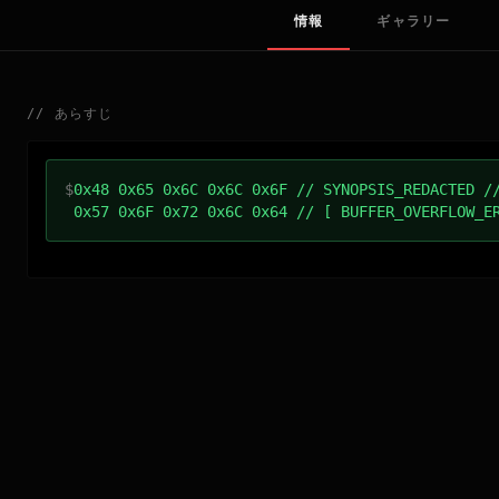
情報
ギャラリー
//
あらすじ
$
0x48 0x65 0x6C 0x6C 0x6F // SYNOPSIS_REDACTED /
0x57 0x6F 0x72 0x6C 0x64 // [ BUFFER_OVERFLOW_E