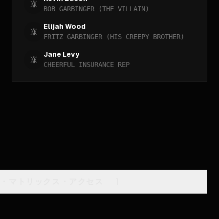
BOB GARBINGER (THE VILLAIN)
Elijah Wood
FRITZ GARBINGER (HIS CREEPY BROTHER)
Jane Levy
CHEERFUL INSURANCE REP
類・マトリックス・アクセス
_
]_