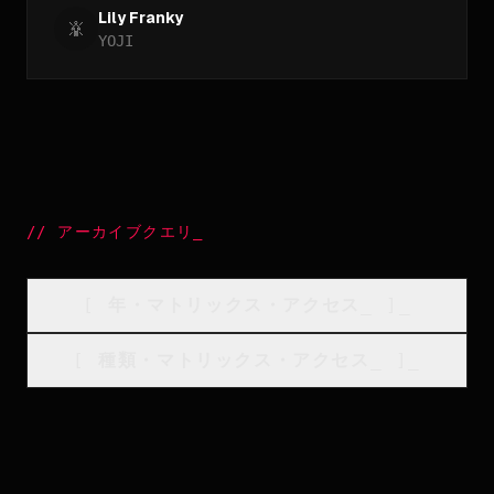
Lily Franky
YOJI
//
アーカイブクエリ
_
[
年・マトリックス・アクセス
_
]_
[
種類・マトリックス・アクセス
_
]_