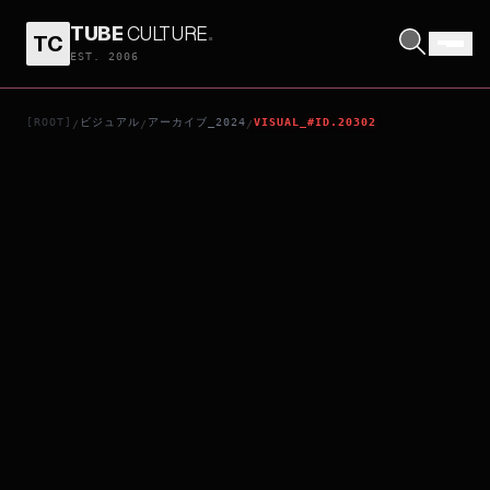
TUBE
CULTURE
.
TC
DIAMONDS IN THE SAND
EST. 2006
[ROOT]
ビジュアル
アーカイブ_2024
VISUAL_#ID.20302
/
/
/