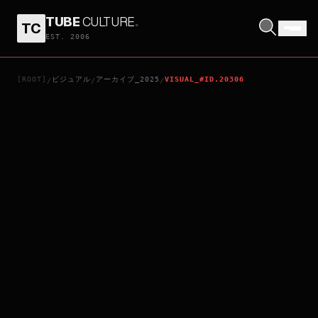
TUBE
CULTURE
.
TC
シンプル・アクシデント／偶然
EST. 2006
[ROOT]
ビジュアル
アーカイブ_2025
VISUAL_#ID.20306
/
/
/