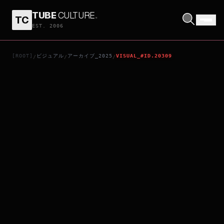
TUBE
CULTURE
.
TC
ふつうの子ども
EST. 2006
[ROOT]
ビジュアル
アーカイブ_2025
VISUAL_#ID.20309
/
/
/