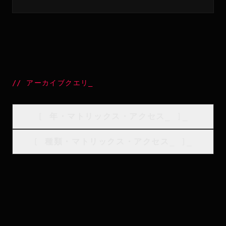
//
アーカイブクエリ
_
[
年・マトリックス・アクセス
_
]_
[
種類・マトリックス・アクセス
_
]_