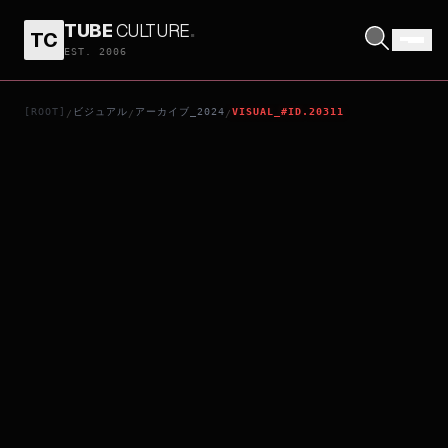
TUBE
CULTURE
.
TC
侵蝕
EST. 2006
[ROOT]
ビジュアル
アーカイブ_2024
VISUAL_#ID.20311
/
/
/