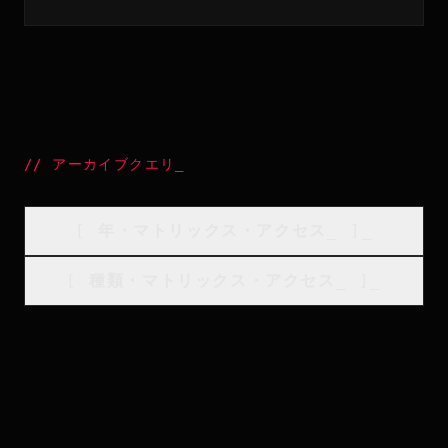
//
アーカイブクエリ
_
[
年・マトリックス・アクセス
_
]_
[
種類・マトリックス・アクセス
_
]_