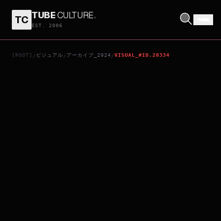
TUBE
CULTURE
.
TC
君と僕の5分
EST. 2006
[ROOT]
ビジュアル
アーカイブ_2024
VISUAL_#ID.20334
/
/
/